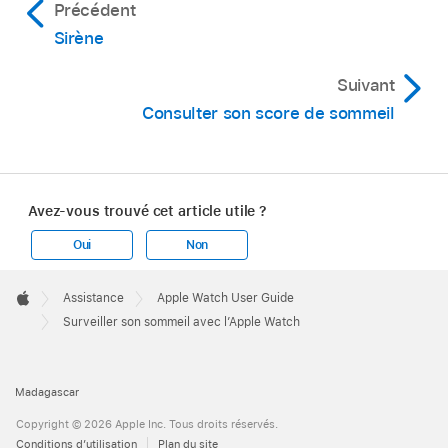
Précédent
Sirène
Suivant
Consulter son score de sommeil
Avez-vous trouvé cet article utile ?
Oui
Non
Apple
Footer

Assistance
Apple Watch User Guide
Apple
Surveiller son sommeil avec l’Apple Watch
Madagascar
Copyright © 2026 Apple Inc. Tous droits réservés.
Conditions d’utilisation
Plan du site