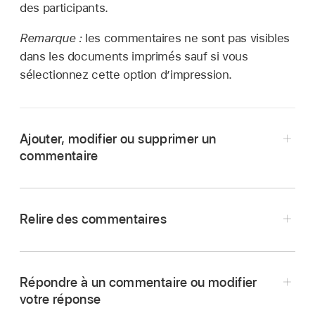
des participants.
Remarque :
les commentaires ne sont pas visibles
dans les documents imprimés sauf si vous
sélectionnez cette option d’impression.
Ajouter, modifier ou supprimer un
commentaire
Relire des commentaires
Touchez le marqueur de commentaire.
Sélectionnez du texte
, un objet ou une cellule
de tableau, touchez
,
puis touchez
Effectuez l’une des opérations suivantes :
Répondre à un commentaire ou modifier
Commentaire.
votre réponse
Consulter un commentaire ou une
Saisissez votre commentaire, touchez OK, puis