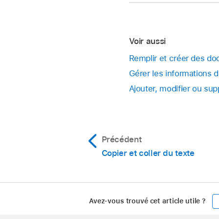
Ouvrez un document
Changer un cham
vous souhaitez dupli
comme champ d’
Pour ajouter des opt
Ouvrez un document
calcul comme fichie
Publipostage, puis b
Sur la page, collez
Modifier les inf
Voir aussi
Remarque :
Le champ conserve s
une nouvelle opt
Remplir et créer des d
Gérer les informations 
Modifier le form
Ajouter, modifier ou su
« Plus de champs
ou avec une seul
Précédent
Copier et coller du texte
Avez-vous trouvé cet article utile ?
Apple