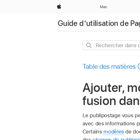
Apple
Mac
Guide d’utilisation de P
Rechercher
dans
ce
Table des matières
guide
Ajouter, m
fusion dan
Le publipostage vous p
avec des informations p
Certains
modèles
de doc
des
champs de publipo