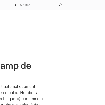
Où acheter
champ de
ent automatiquement
le de calcul Numbers.
technique ») contiennent
 Après avoir ajouté des