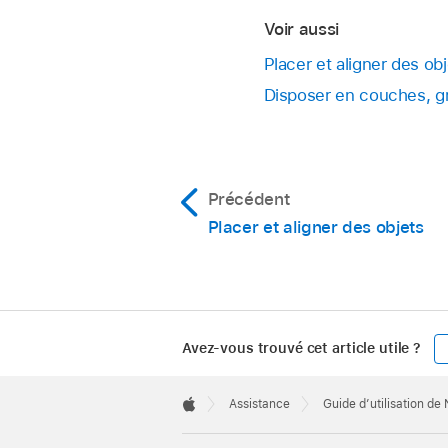
Voir aussi
Placer et aligner des o
Disposer en couches, gr
Précédent
Placer et aligner des objets
Avez-vous trouvé cet article utile ?
Apple
Footer

Assistance
Guide d’utilisation d
Apple