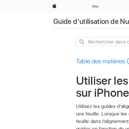
Apple
Mac
Guide d’utilisation de 
Rechercher
dans
ce
Table des matières
guide
Utiliser l
sur iPhon
Utilisez les guides d’al
une feuille. Lorsque les 
feuille dans l’alignemen
guides en fonction de v