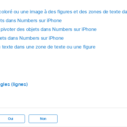
 touchez
.
oto :
Touchez Reprendre.
coloré ou une image à des figures et des zones de texte 
es manières suivantes :
bjets dans Numbers sur iPhone
 à la feuille de calcul :
Touchez Reprendre puis Annuler.
 pivoter des objets dans Numbers sur iPhone
age :
Touchez
,
puis choisissez l’emplacement d’enregistr
int bleu pour redimensionner l’image, puis touchez
.
bjets dans Numbers sur iPhone
u texte dans une zone de texte ou une figure
la feuille :
Touchez le bouton Insérer.
,
gles (lignes)
Oui
Non