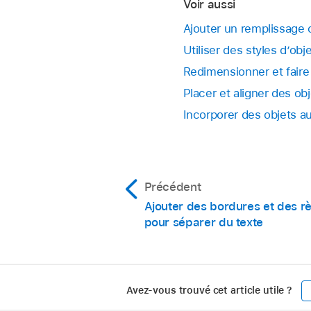
Voir aussi
Pour recommencer,
Reprendre la ph
Ajouter un remplissage 
Procédez de l’une d
Utiliser des styles d’o
Annuler et revenir
Redimensionner et faire
Enregistrer l’im
Faites glisser un po
Placer et aligner des o
Incorporer des objets a
Ajouter l’image à 
Important :
Précédent
Ajouter des bordures et des rè
pour séparer du texte
Avez-vous trouvé cet article utile ?