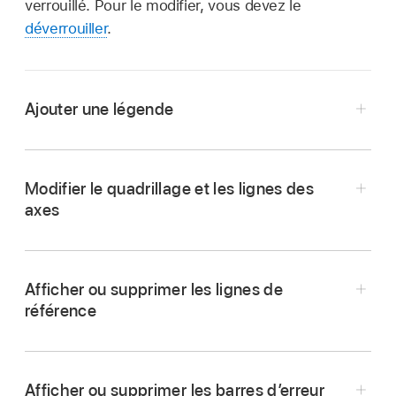
verrouillé. Pour le modifier, vous devez le
déverrouiller
.
Ajouter une légende
Accédez à l’app Numbers
sur votre iPhone.
Ouvrez une feuille de calcul, touchez le
Modifier le quadrillage et les lignes des
graphique, puis touchez
.
axes
Touchez Graphique, activez Légende, puis
effectuez l’une des opérations suivantes :
Afficher ou supprimer les lignes de
Modifier le style du texte de la légende :
référence
Touchez Style sous le bouton Légende,
puis modifiez les attributs de texte et de
remplissage.
Afficher ou supprimer les barres d’erreur