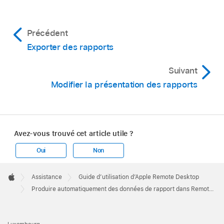
Précédent
Exporter des rapports
Suivant
Modifier la présentation des rapports
Avez-vous trouvé cet article utile ?
Oui
Non
Apple
Footer

Assistance
Guide d’utilisation d’Apple Remote Desktop
Apple
Produire automatiquement des données de rapport dans Remote Desktop
Luxembourg