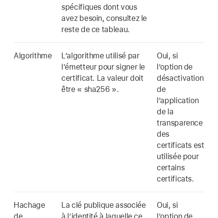
spécifiques dont vous
avez besoin, consultez le
reste de ce tableau.
Algorithme
L’algorithme utilisé par
Oui, si
l’émetteur pour signer le
l’option de
certificat. La valeur doit
désactivation
être « sha256 ».
de
l’application
de la
transparence
des
certificats est
utilisée pour
certains
certificats.
Hachage
La clé publique associée
Oui, si
de
à l’identité à laquelle ce
l’option de