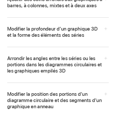
barres, à colonnes, mixtes et à deux axes
Accédez à l’app Numbers
sur votre Mac.
Ouvrez une feuille de calcul, cliquez sur le
Modifier la profondeur d’un graphique 3D
graphique, puis cliquez sur l’onglet Graphique
et la forme des éléments des séries
dans la
barre latérale
Format.
Remarque :
Cliquez sur la flèche d’affichage en regard de la
section Espaces, puis indiquez la quantité
Arrondir les angles entre les séries ou les
d’espace.
portions dans les diagrammes circulaires et
les graphiques empilés 3D
Accédez à l’app Numbers
sur votre Mac.
Ouvrez une feuille de calcul, cliquez sur le
Modifier la position des portions d’un
graphique pour le sélectionner, puis cliquez sur
diagramme circulaire et des segments d’un
Graphique dans la
barre latérale
Format
.
graphique en anneau
Cliquez sur la flèche d’affichage en regard de