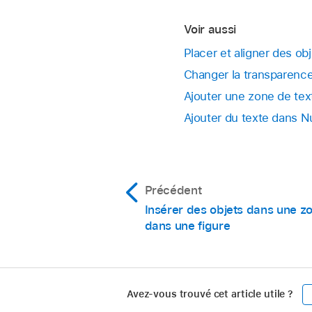
Déplacer un objet
Dissocier des ob
ou sur Arrière.
Voir aussi
choisissez Disso
Placer et aligner des o
Astuce :
Changer la transparenc
Astuce :
Ajouter une zone de tex
Ajouter du texte dans 
ajout
Accédez à l’app N
Ouvrez une feuille d
Précédent
objets
.
Insérer des objets dans une z
Effectuez l’une des 
dans une figure
Verrouiller :
Choi
Déverrouiller :
Sé
Avez-vous trouvé cet article utile ?