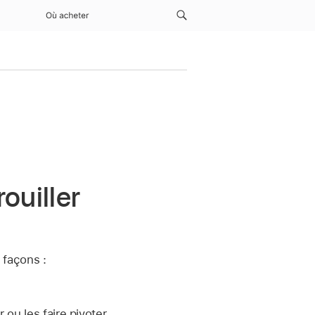
Où acheter
ouiller
 façons :
ou les faire pivoter