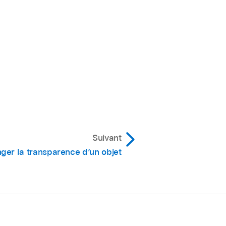
z sur « Premier plan »
le enfoncée, puis
électionnez plusieurs
Suivant
ger la transparence d’un objet
uve en haut de l’écran).