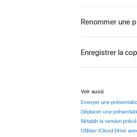
Renommer une pr
Accédez à l’app Ke
Ouvrez la présentat
Enregistrer la co
Touchez
,
dans la
Accédez à l’app Ke
Saisissez un nouveau
Si une présentation
Pour supprimer rapi
présentations.
Voir aussi
Touchez la vignette 
Envoyer une présentatio
Dupliquer.
Déplacer une présentati
La copie s’affiche 
Rétablir la version pré
Utiliser iCloud Drive av