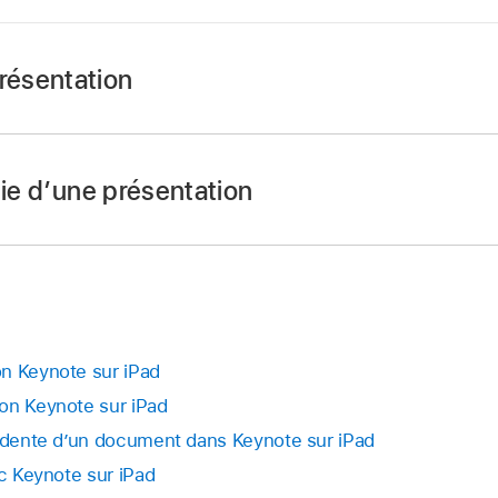
ésentation
ynote
sur votre iPad.
ion que vous souhaitez renommer.
pie d’une présentation
barre d’outils
puis touchez Renommer.
ynote
sur votre iPad.
 nom, puis touchez OK sur le clavier.
 est déjà ouverte, touchez
dans le coin supérieur gauche 
dement le nom actuel, touchez
dans le champ de texte.
de la présentation et maintenez le doigt dessus, levez votr
n Keynote sur iPad
on Keynote sur iPad
avec un numéro ajouté à son nom.
cédente d’un document dans Keynote sur iPad
ec Keynote sur iPad