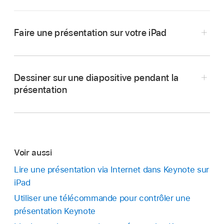
Faire une présentation sur votre iPad
Accédez à l’app Keynote
sur votre iPad.
Ouvrez la présentation que vous souhaitez lire.
Dessiner sur une diapositive pendant la
présentation
Dans le
navigateur de diapositives
, touchez la
diapositive avec laquelle vous souhaitez
commencer pour la sélectionner, puis touchez
.
Pour avancer dans la présentation, effectuez
Voir aussi
l’une des opérations suivantes :
Lire une présentation via Internet dans Keynote sur
iPad
Aller à la diapositive suivante :
Touchez la
Utiliser une télécommande pour contrôler une
diapositive.
présentation Keynote