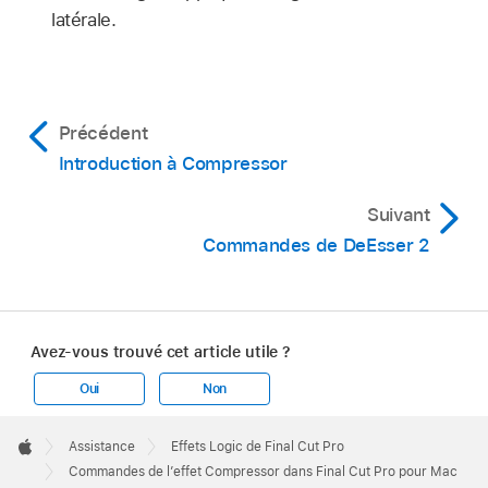
latérale.
Précédent
Introduction à Compressor
Suivant
Commandes de DeEsser 2
Avez-vous trouvé cet article utile ?
Oui
Non
Apple
Footer

Assistance
Effets Logic de Final Cut Pro
Apple
Commandes de l’effet Compressor dans Final Cut Pro pour Mac