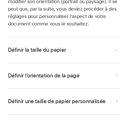
modifier son orientation (portrait ou paysage). Il se
peut que, par la suite, vous deviez procéder à des
réglages pour personnaliser l’aspect de votre
document comme vous le souhaitez.
Définir la taille du papier
Touchez
en haut de l’écran, touchez
« Options du document », puis touchez
Définir l’orientation de la page
« Mise en page ».
Touchez
en haut de l’écran, touchez
Touchez une taille de papier.
« Options du document », puis touchez
Dans un document de traitement de texte, il
Définir une taille de papier personnalisée
« Mise en page ».
est possible que vous deviez toucher l’onglet
Touchez
en haut de l’écran, touchez
Touchez une orientation de page.
Document en haut de l’écran pour afficher les
« Options du document », puis touchez
commandes de taille de papier.
Dans un document de traitement de texte, il
« Mise en page ».