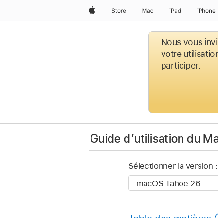
Apple
Store
Mac
iPad
iPhone
Nous vous invi
votre utilisati
participer.
Guide d’utilisation du M
Sélectionner la version :
Table des matières