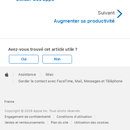
Suivant
Augmenter sa productivité
Avez-vous trouvé cet article utile ?
Oui
Non
Apple
Footer

Assistance
iMac
Apple
Garder le contact avec FaceTime, Mail, Messages et Téléphone
France
Copyright © 2026 Apple Inc. Tous droits réservés.
Engagement de confidentialité
Conditions d’utilisation
Ventes et remboursements
Plan du site
Utilisation des cookies