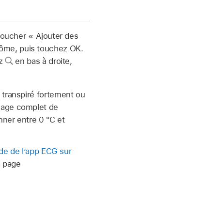
 toucher « Ajouter des
ôme, puis touchez OK.
ez
en bas à droite,
 transpiré fortement ou
hage complet de
nner entre 0 °C et
de de l’app ECG sur
a page