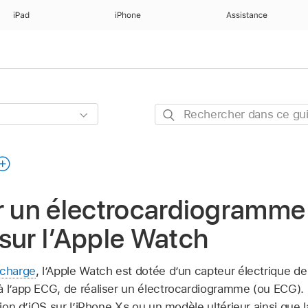
iPad
iPhone
Assistance
Rechercher
dans
ce
guide
r un électrocardiogramme 
sur l’Apple Watch
 charge
, l’Apple Watch est dotée d’un capteur électrique d
 l’app ECG, de réaliser un électrocardiogramme (ou ECG). P
sion d’iOS sur l’iPhone X
S
ou un modèle ultérieur ainsi que l