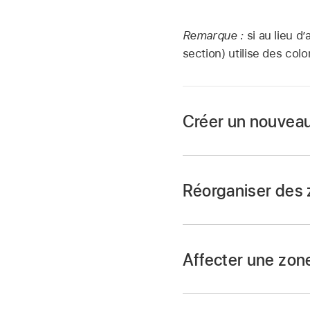
Remarque :
si au lieu 
section) utilise des col
Créer un nouveau 
Réorganiser des 
Accédez à
Pages po
Affecter une zone 
Dans votre docume
cercle blanc en haut
Accédez à
Pages po