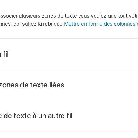
d’associer plusieurs zones de texte vous voulez que tout v
onnes, consultez la rubrique
Mettre en forme des colonnes 
fil
zones de texte liées
ur iCloud
,
puis connectez-vous à votre
compte Apple
(s
de texte à un autre fil
nt,
sélectionnez
la zone de texte qui constituera le début du 
.
ur iCloud
,
puis connectez-vous à votre
compte Apple
(s