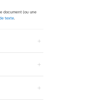
otre document (ou une
de texte
.
i nécessaire).
fil, puis cliquez sur le
i nécessaire).