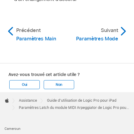
Précédent
Suivant
Paramètres Main
Paramètres Mode
Avez-vous trouvé cet article utile ?
Oui
Non
Apple
Footer

Assistance
Guide d’utilisation de Logic Pro pour iPad
Apple
Paramètres Latch du module MIDI Arpeggiator de Logic Pro pour iPad
Cameroun