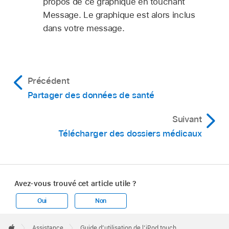
propos de ce graphique en touchant
Message. Le graphique est alors inclus
dans votre message.
Précédent
Partager des données de santé
Suivant
Télécharger des dossiers médicaux
Avez-vous trouvé cet article utile ?
Oui
Non
Apple
Footer

Assistance
Guide d’utilisation de l’iPod touch