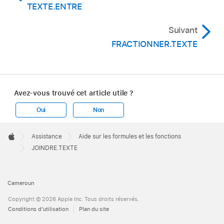
TEXTE.ENTRE
Suivant
FRACTIONNER.TEXTE
Avez-vous trouvé cet article utile ?
Oui
Non
Apple
Footer

Assistance
Aide sur les formules et les fonctions
Apple
JOINDRE.TEXTE
Cameroun
Copyright © 2026 Apple Inc. Tous droits réservés.
Conditions d’utilisation
Plan du site