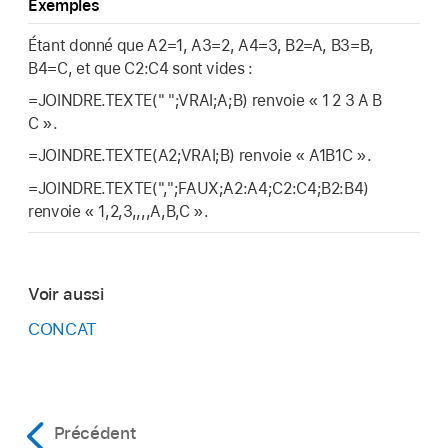
Exemples
Étant donné que A2=1, A3=2, A4=3, B2=A, B3=B,
B4=C, et que C2:C4 sont vides :
=JOINDRE.TEXTE(" ";VRAI;A;B) renvoie « 1 2 3 A B
C ».
=JOINDRE.TEXTE(A2;VRAI;B) renvoie « A1B1C ».
=JOINDRE.TEXTE(",";FAUX;A2:A4;C2:C4;B2:B4)
renvoie « 1,2,3,,,,A,B,C ».
Voir aussi
CONCAT
Précédent