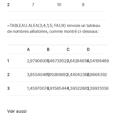
2
7
10
8
=TABLEAU.ALEA(3;4;1;5; FAUX) renvoie un tableau
de nombres aléatoires, comme montré ci-dessous :
A
B
C
D
1
2,97906008
1,46739522
3,64284618
4,04199489
2
3,85540489
1,19269692
2,44042386
2,9864392
3
1,45970074
3,91585444
4,39522683
1,39931036
Voir aussi