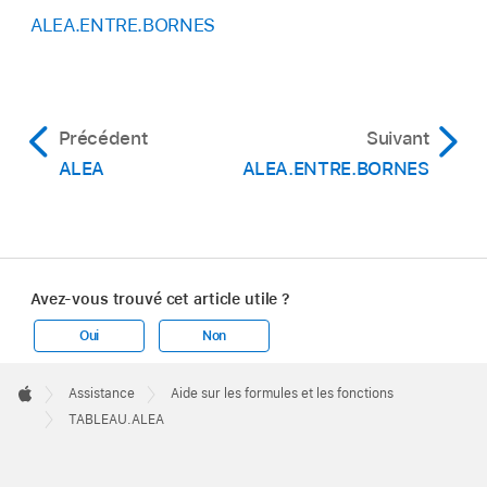
ALEA.ENTRE.BORNES
Précédent
Suivant
ALEA
ALEA.ENTRE.BORNES
Avez-vous trouvé cet article utile ?
Oui
Non
Apple
Footer

Assistance
Aide sur les formules et les fonctions
Apple
TABLEAU.ALEA