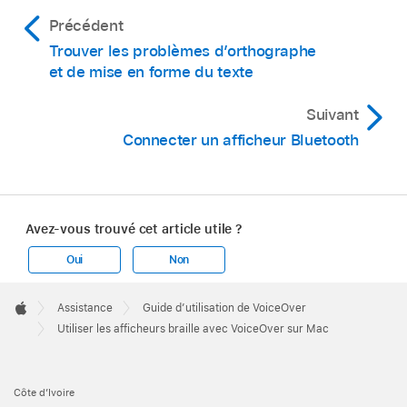
Précédent
Trouver les problèmes d’orthographe
et de mise en forme du texte
Suivant
Connecter un afficheur Bluetooth
Avez-vous trouvé cet article utile ?
Oui
Non
Apple
Footer

Assistance
Guide dʼutilisation de VoiceOver
Apple
Utiliser les afficheurs braille avec VoiceOver sur Mac
Côte d’Ivoire