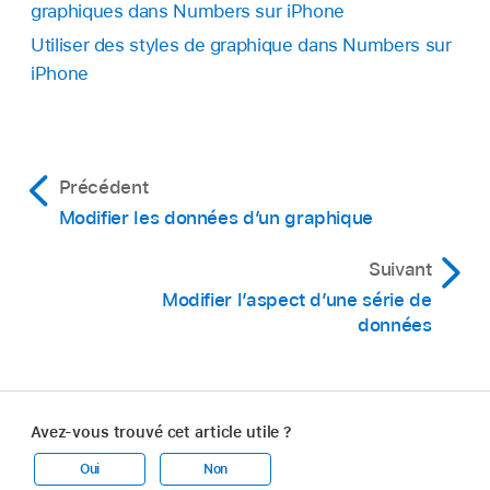
graphiques dans Numbers sur iPhone
Faire pivoter un graphique 3D :
Touchez le
Utiliser des styles de graphique dans Numbers sur
graphique, puis faites glisser
.
iPhone
Faire pivoter un diagramme circulaire ou un
graphique en anneau ou en toile
d’araignée :
Touchez le graphique, touchez
Précédent
,
touchez Graphique, touchez « Angle de
Modifier les données d’un graphique
rotation », puis faites glisser la roue, ou
touchez l’angle et saisissez une valeur en
Suivant
degrés afin de spécifier l’angle de rotation
Modifier l’aspect d’une série de
souhaité pour le graphique.
données
Avez-vous trouvé cet article utile ?
Oui
Non