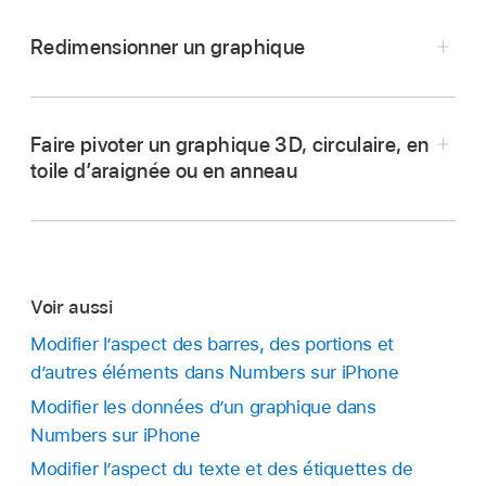
curseur à partir du centre pour le déplacer (ne
Redimensionner un graphique
faites pas glisser les points bleus sur la
bordure).
Accédez à l’app Numbers
sur votre iPhone.
Pendant le déplacement, des guides
Ouvrez une feuille de calcul, puis touchez le
Faire pivoter un graphique 3D, circulaire, en
d’alignement jaunes vous aident à positionner
graphique.
toile d’araignée ou en anneau
le graphique par rapport aux autres objets de la
Faites glisser un des points bleus de sa bordure
feuille.
pour l’agrandir ou le réduire.
Voir aussi
Modifier l’aspect des barres, des portions et
d’autres éléments dans Numbers sur iPhone
Accédez à l’app Numbers
sur votre iPhone.
Modifier les données d’un graphique dans
Numbers sur iPhone
Dans une feuille de calcul, effectuez l’une des
opérations suivantes :
Modifier l’aspect du texte et des étiquettes de