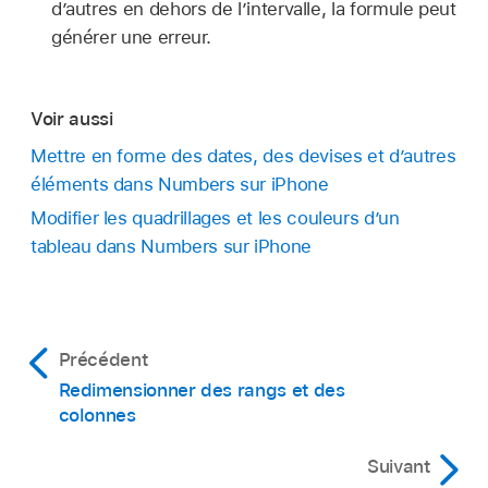
contient des données, la cellule fusionnée
d’autres en dehors de l’intervalle, la formule peut
finale conserve le contenu et le formatage de
générer une erreur.
cette cellule.
Si, avant la fusion, plusieurs cellules
Voir aussi
contiennent des données, tout le contenu est
Mettre en forme des dates, des devises et d’autres
conservé, mais les cellules comportant un
éléments dans Numbers sur iPhone
format de données spécifique, comme des
Modifier les quadrillages et les couleurs d’un
nombres, des devises ou des dates, sont
tableau dans Numbers sur iPhone
converties au format texte.
Si une couleur de remplissage est appliquée à
la cellule supérieure gauche, la cellule
fusionnée reprend cette couleur de
Précédent
remplissage.
Redimensionner des rangs et des
colonnes
Si vous avez utilisé un formulaire pour entrer
des données dans un tableau, vous ne pouvez
Suivant
pas fusionner les cellules de celui-ci.