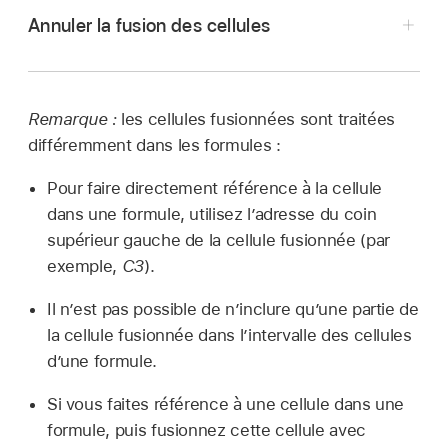
Ouvrez une feuille de calcul, puis
sélectionnez
Annuler la fusion des cellules
au moins deux cellules adjacentes.
Accédez à l’app Numbers
sur votre iPhone.
Touchez
dans le coin inférieur droit de
Ouvrez une feuille de calcul, puis touchez la
l’écran, puis touchez « Fusionner les
Remarque :
les cellules fusionnées sont traitées
cellule.
cellules ».
différemment dans les formules :
Touchez
dans le coin inférieur droit de
Remarque :
si l’option Fusionner les cellules ne
Pour faire directement référence à la cellule
l’écran, puis touchez « Ne plus fusionner les
s’affiche pas, il est possible que vous ayez
dans une formule, utilisez l’adresse du coin
cellules ».
sélectionné des colonnes ou des rangs entiers,
supérieur gauche de la cellule fusionnée (par
ou bien une cellule d’en-tête et une cellule de
Le contenu et la mise en forme des cellules qui
exemple,
C3
).
corps qui ne peuvent pas être fusionnées,
étaient fusionnées apparaissent dans la
même si elles se trouvent l’une à côté de
Il n’est pas possible de n’inclure qu’une partie de
première cellule scindée.
l’autre.
la cellule fusionnée dans l’intervalle des cellules
d’une formule.
Si vous faites référence à une cellule dans une
Si, avant la fusion, seulement une des cellules
formule, puis fusionnez cette cellule avec