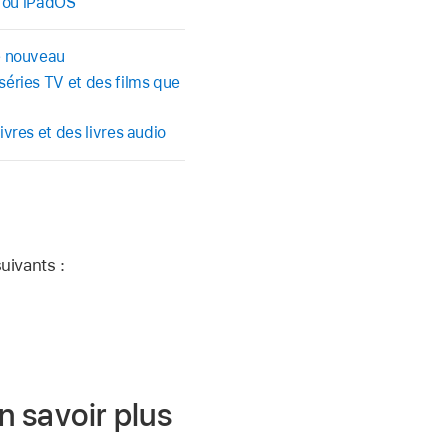
S ou iPadOS
e nouveau
éries TV et des films que
vres et des livres audio
uivants :
en savoir plus