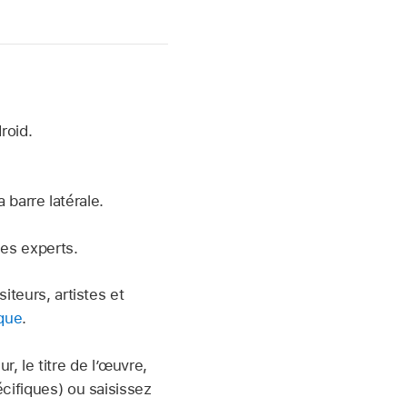
roid.
 barre latérale.
des experts.
iteurs, artistes et
èque
.
 le titre de l’œuvre,
cifiques) ou saisissez