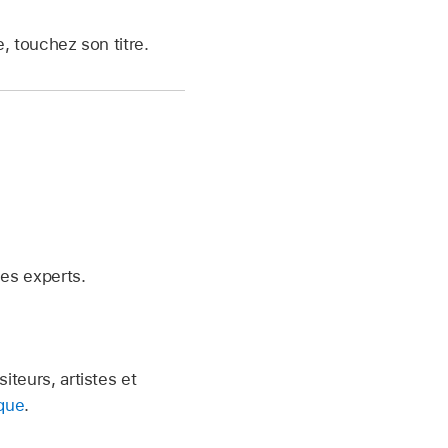
, touchez son titre.
des experts.
iteurs, artistes et
èque
.