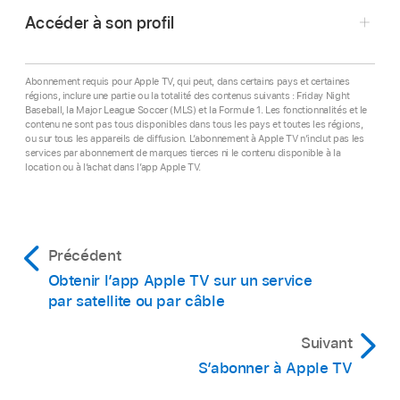
Accéder à son profil
Appuyez sur n’importe laquelle des touches
suivantes sur la télécommande du récepteur
par câble ou satellite : bouton retour, bouton
Abonnement requis pour Apple TV, qui peut, dans certains pays et certaines
régions, inclure une partie ou la totalité des contenus suivants : Friday Night
vers le haut ou bouton vers la gauche.
Baseball, la Major League Soccer (MLS) et la Formule 1. Les fonctionnalités et le
Accédez à l’
app Apple TV
sur un service
contenu ne sont pas tous disponibles dans tous les pays et toutes les régions,
par satellite ou par câble.
Remarque :
si vous avez précédemment
ou sur tous les appareils de diffusion. L’abonnement à Apple TV n’inclut pas les
services par abonnement de marques tierces ni le contenu disponible à la
navigué vers la droite, il se peut que vous
location ou à l’achat dans l’app Apple TV.
Ouvrez la barre latérale
, puis sélectionnez le
deviez appuyer plusieurs fois.
profil en haut de celle-ci.
Pour fermer la barre latérale, appuyez sur le
Sélectionnez votre profil dans Réglages.
bouton de droite sur la télécommande de la
Précédent
smart TV ou de l’appareil, ou sélectionnez une
Obtenir l’app Apple TV sur un service
catégorie.
par satellite ou par câble
Suivant
S’abonner à Apple TV