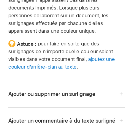
surlignages n’apparaissent pas dans les
documents imprimés. Lorsque plusieurs
personnes collaborent sur un document, les
surlignages effectués par chacune d’elles
apparaissent dans une couleur unique.
Astuce :
pour faire en sorte que des
surlignages de n’importe quelle couleur soient
visibles dans votre document final,
ajoutez une
couleur d’arrière-plan au texte
.
Ajouter ou supprimer un surlignage
Ajouter un commentaire à du texte surligné
Ajouter un surlignage :
Sélectionnez du texte
,
Touchez le texte surligné.
puis touchez Surligner.