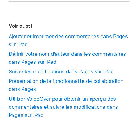
Touchez
,
touchez Commentaire, puis
Effacer un surlignage :
Touchez deux fois le
saisissez votre commentaire.
texte surligné, puis touchez Supprimer le
Voir aussi
surlignage.
Touchez OK.
Ajouter et imprimer des commentaires dans Pages
Remarque :
si le document est partagé avec
sur iPad
d’autres personnes, seuls son propriétaire et
Définir votre nom d’auteur dans les commentaires
vous pouvez effacer votre surlignage. Si une
dans Pages sur iPad
autre personne ajoute un commentaire à votre
surlignage, le nom d’auteur et la couleur du
Suivre les modifications dans Pages sur iPad
surlignage sont remplacés par ceux de l’auteur
Présentation de la fonctionnalité de collaboration
du commentaire, et vous ne pouvez pas
dans Pages
supprimer le commentaire.
Utiliser VoiceOver pour obtenir un aperçu des
commentaires et suivre les modifications dans
Pages sur iPad