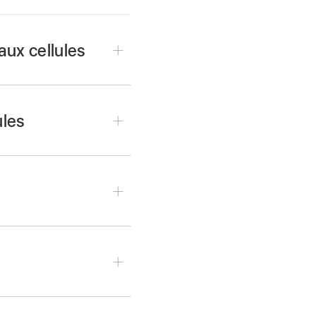
aux cellules
ules
u local « Format des
u local « Format des