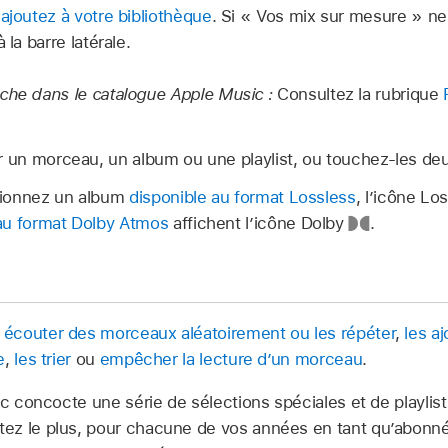
 ajoutez à votre bibliothèque
. Si « Vos mix sur mesure » ne
 la barre latérale.
che dans le catalogue Apple Music :
Consultez la rubrique
r un morceau, un album ou une playlist, ou touchez-les deu
tionnez un album
disponible au format Lossless
, l’icône Lo
au format Dolby Atmos
affichent l’icône Dolby
.
t
écouter des morceaux aléatoirement ou les répéter
,
les aj
e
,
les trier
ou
empêcher la lecture dʼun morceau
.
 concocte une série de sélections spéciales et de playlist
z le plus, pour chacune de vos années en tant qu’abonné.