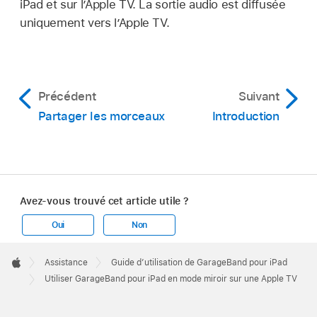
iPad et sur l’Apple TV. La sortie audio est diffusée
uniquement vers l’Apple TV.
Précédent
Suivant
Partager les morceaux
Introduction
Avez-vous trouvé cet article utile ?
Oui
Non
Apple
Footer

Assistance
Guide d’utilisation de GarageBand pour iPad
Apple
Utiliser GarageBand pour iPad en mode miroir sur une Apple TV