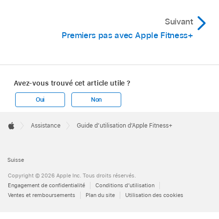
Suivant
Premiers pas avec Apple Fitness+
Avez-vous trouvé cet article utile ?
Oui
Non
Apple
Footer

Assistance
Guide d’utilisation d’Apple Fitness+
Apple
Suisse
Copyright © 2026 Apple Inc. Tous droits réservés.
Engagement de confidentialité
Conditions d’utilisation
Ventes et remboursements
Plan du site
Utilisation des cookies