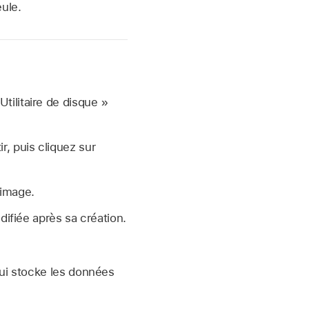
ule.
 Utilitaire de disque »
r, puis cliquez sur
’image.
ifiée après sa création.
ui stocke les données