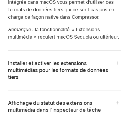
intégrée dans macOS vous permet d’utiliser des
formats de données tiers qui ne sont pas pris en
charge de façon native dans Compressor.
Remarque :
la fonctionnalité « Extensions
multimédia » requiert macOS Sequoia ou ultérieur.
Installer et activer les extensions
multimédias pour les formats de données
tiers
Téléchargez et installez l’extension multimédia
pour le format de données tiers que vous
Affichage du statut des extensions
voulez utiliser.
multimédia dans l’inspecteur de tâche
Choisissez le menu Pomme
> Réglages
Importez un fichier source vidéo
qui est
Système.
encodé dans un format de données tiers.