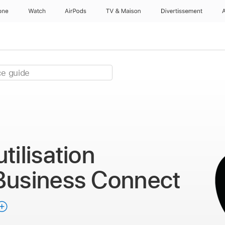
one
Watch
AirPods
TV & Maison
Divertissements
t
tilisation
Business Connect