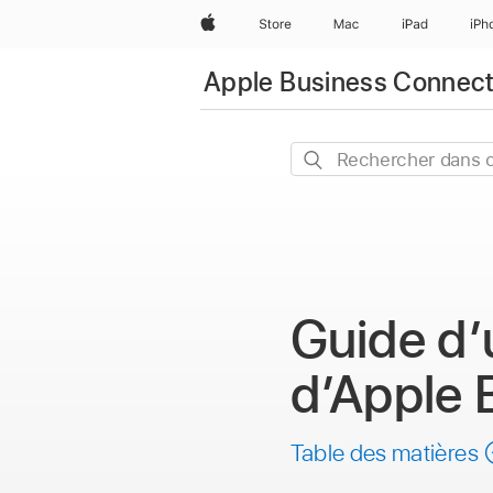
Apple
Store
Mac
iPad
iPh
Apple Business Connec
Rechercher
dans
ce
guide
Guide d’u
d’Apple 
Table des matières