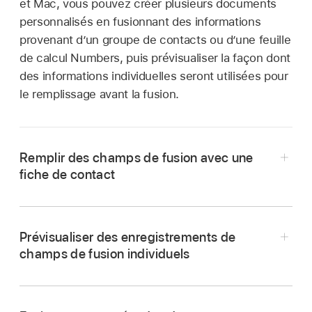
et Mac, vous pouvez créer plusieurs documents
personnalisés en fusionnant des informations
provenant d’un groupe de contacts ou d’une feuille
de calcul Numbers, puis prévisualiser la façon dont
des informations individuelles seront utilisées pour
le remplissage avant la fusion.
Remplir des champs de fusion avec une
fiche de contact
Accédez à l’app Pages
sur votre iPad.
En Split View, ouvrez un document avec des
Prévisualiser des enregistrements de
champs de fusion existants, puis ouvrez l’app
champs de fusion individuels
Contacts.
Accédez à l’app Pages
sur votre iPad.
Maintenez le doigt appuyé sur la fiche de
Ouvrez un document avec des champs de
contact comportant les informations que vous