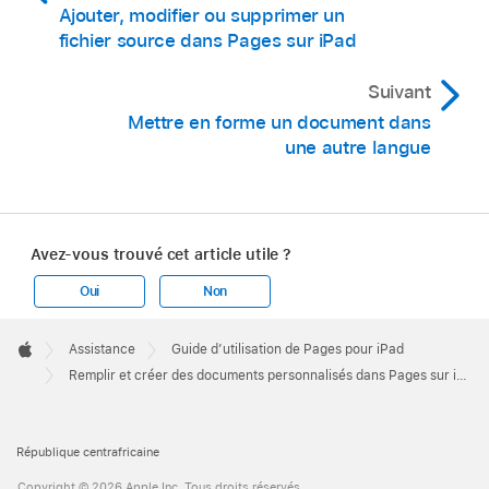
Ajouter, modifier ou supprimer un
fichier source dans Pages sur iPad
Suivant
Mettre en forme un document dans
une autre langue
Avez-vous trouvé cet article utile ?
Oui
Non
Touchez les flèches pour parcourir chaque
Apple
enregistrement, puis touchez Fermer une fois
Footer

Assistance
Guide d’utilisation de Pages pour iPad
que vous avez terminé.
Apple
Remplir et créer des documents personnalisés dans Pages sur iPad
Remarque :
vous ne pouvez pas modifier
d’informations dans la fenêtre de l’aperçu. Si
République centrafricaine
vous devez procéder à des corrections, mettez
Copyright © 2026 Apple Inc. Tous droits réservés.