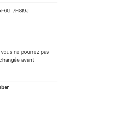
5F6G-7H8I9J
 vous ne pourrez pas
t changée avant
mber