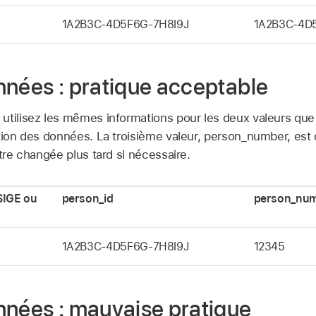
1A2B3C-4D5F6G-7H8I9J
1A2B3C-4D
nnées : pratique acceptable
utilisez les mêmes informations pour les deux valeurs que
ation des données. La troisième valeur, person_number, es
être changée plus tard si nécessaire.
SIGE ou
person_id
person_nu
1A2B3C-4D5F6G-7H8I9J
12345
nnées : mauvaise pratique