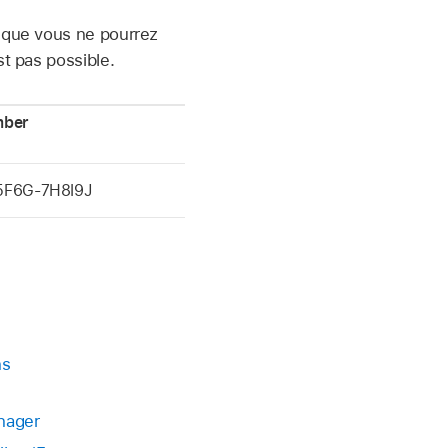
s que vous ne pourrez
st pas possible.
mber
5F6G-7H8I9J
ns
nager