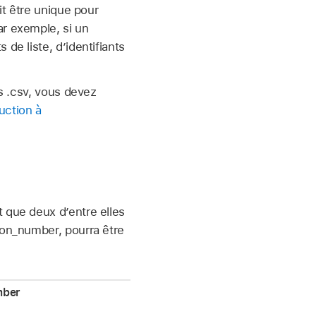
it être unique pour
ar exemple, si un
de liste, d’identifiants
rs .csv, vous devez
uction à
 que deux d’entre elles
son_number, pourra être
mber