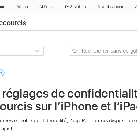
one
Watch
AirPods
TV & Maison
Divertissements
accourcis
Rechercher
dans
ce
guide
s réglages de confidential
urcis sur l’iPhone et l’iP
nées et votre confidentialité, l’app Raccourcis dispose de 
ajuster.