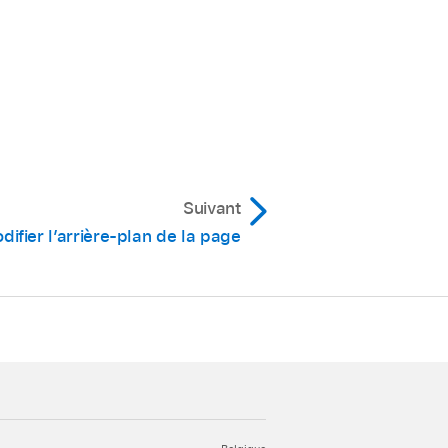
ident, effectuez un
rt.
ésentation Vignettes de
ieds de page pour la
o, sélectionnez le numéro
Suivant
rt.
difier l’arrière-plan de la page
an.