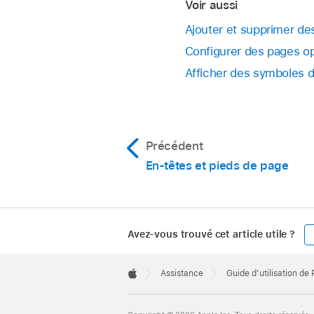
Voir aussi
Afin de toucher plus
Touchez « Commenc
Ajouter et supprimer de
zoom sur la page ave
Configurer des pages o
page
.
Afficher des symboles 
Dans Page, touchez 
Si l’option Paginatio
page.
Pour modifier la poli
de page, touchez
Précédent
Touchez « Commenc
En-têtes et pieds de page
Lorsque vous avez t
Avez-vous trouvé cet article utile ?
Apple
Footer

Assistance
Guide d’utilisation de
Apple