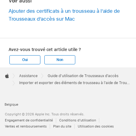
Voir aussi
Ajouter des certificats à un trousseau à l’aide de
Trousseaux d’accès sur Mac
Avez-vous trouvé cet article utile ?
Oui
Non
Apple
Footer

Assistance
Guide d’utilisation de Trousseaux d’accès
Apple
Importer et exporter des éléments de trousseau à l’aide de Trousseaux d’accès sur Mac
Belgique
Copyright © 2026 Apple Inc. Tous droits réservés.
Engagement de confidentialité
Conditions d’utilisation
Ventes et remboursements
Plan du site
Utilisation des cookies