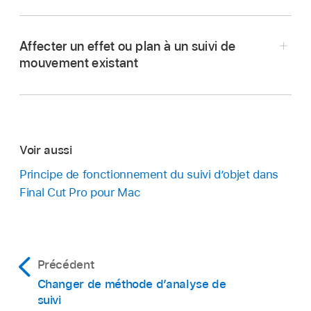
Affecter un effet ou plan à un suivi de
mouvement existant
Dans Final Cut Pro, sélectionnez un plan dans
la
timeline
.
Placez la
tête de lecture
de sorte que le plan
Voir aussi
apparaisse dans le visualiseur.
Principe de fonctionnement du suivi d’objet dans
Effectuez l’une des opérations suivantes :
Final Cut Pro pour Mac
Ouvrez l’
inspecteur vidéo
, faites défiler
jusqu’à la section Marqueurs de suivi, puis
cliquez sur le bouton Nouveau marqueur de
Précédent
suivi (+) situé en haut de la section
Changer de méthode d’analyse de
Marqueurs de suivi.
suivi
Dans la
timeline
de Final Cut Pro, sélectionnez