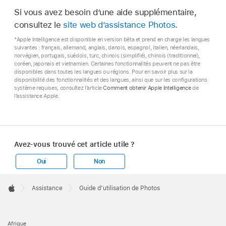
Si vous avez besoin d’une aide supplémentaire,
consultez le
site web d’assistance Photos
.
*Apple Intelligence est disponible en version bêta et prend en charge les langues
suivantes : français, allemand, anglais, danois, espagnol, italien, néerlandais,
norvégien, portugais, suédois, turc, chinois (simplifié), chinois (traditionnel),
coréen, japonais et vietnamien. Certaines fonctionnalités peuvent ne pas être
disponibles dans toutes les langues ou régions. Pour en savoir plus sur la
disponibilité des fonctionnalités et des langues, ainsi que sur les configurations
système requises, consultez l’article
Comment obtenir Apple Intelligence
de
l’assistance Apple.
Avez-vous trouvé cet article utile ?
Oui
Non
Apple
Footer

Assistance
Guide d’utilisation de Photos
Apple
Afrique