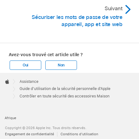
« Supprimer le domicile », puis Supprimer.
Suivant
Fermez l’app Maison.
Sécuriser les mots de passe de votre
appareil, app et site web
Localisez tous les accessoires Maison, puis
rétablissez les réglages d’origine de chacun
d’eux.
Avez-vous trouvé cet article utile ?
Rouvrez l’app Maison et créez un nouveau
domicile.
Oui
Non
Apple
Ajoutez chaque accessoire au nouveau
Footer

Assistance
domicile.
Apple
Guide d’utilisation de la sécurité personnelle d’Apple
Contrôler en toute sécurité des accessoires Maison
Afrique
Copyright © 2026 Apple Inc. Tous droits réservés.
Engagement de confidentialité
Conditions d’utilisation