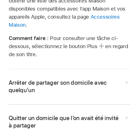
obtenir une liste des accessoires Maison
disponibles compatibles avec l’app Maison et vos
appareils Apple, consultez la page
Accessoires
Maison
.
Comment faire :
Pour consulter une tâche ci-
dessous, sélectionnez le bouton Plus
en regard
de son titre.
Arrêter de partager son domicile avec
quelqu’un
Sélectionnez l’app Maison
ou cliquez
dessus, puis sélectionnez « Réglages du
Quitter un domicile que l’on avait été invité
domicile ». Si vous voyez plusieurs domiciles,
à partager
choisissez celui que vous souhaitez quitter,
puis sélectionnez « Réglages du domicile ».