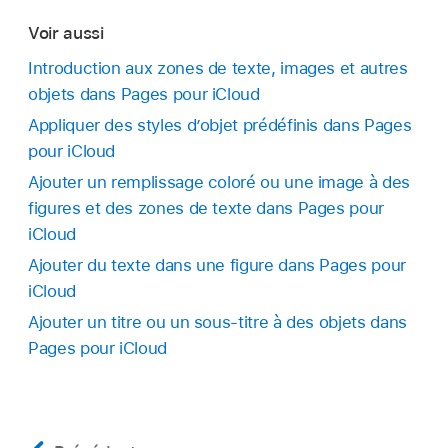
Cochez la case à côté de Bordure, puis utilisez
les outils qui s’affichent pour obtenir l’aspect
Dans la
barre latérale
Format
située à droite,
Voir aussi
les outils qui s’affichent pour obtenir l’aspect
souhaité.
cliquez sur l’onglet Style.
souhaité.
Introduction aux zones de texte, images et autres
objets dans Pages pour iCloud
Faites glisser le curseur d’opacité.
Remarque :
si l’objet est un graphique, la
Appliquer des styles d’objet prédéfinis dans Pages
bordure est un simple contour qui ne peut pas
pour iCloud
être personnalisé.
Ajouter un remplissage coloré ou une image à des
figures et des zones de texte dans Pages pour
iCloud
Ajouter du texte dans une figure dans Pages pour
iCloud
Ajouter un titre ou un sous-titre à des objets dans
Pages pour iCloud