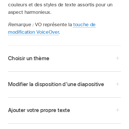
couleurs et des styles de texte assortis pour un
aspect harmonieux.
Remarque :
VO représente la
touche de
modification VoiceOver
.
Choisir un thème
Modifier la disposition d’une diapositive
Ajouter votre propre texte
Accédez à l’app Keynote
sur votre Mac.
Ouvrez une présentation, appuyez sur VO + M
Accédez à l’app Keynote
sur votre Mac.
pour accéder à la barre des menus, accédez