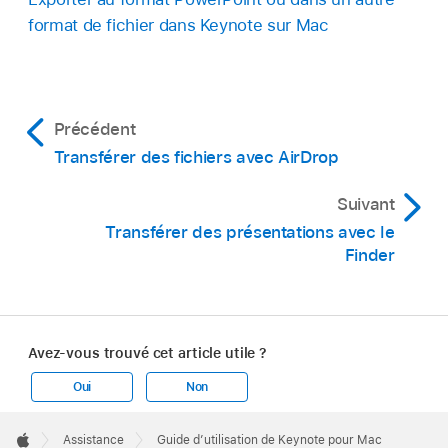
format de fichier dans Keynote sur Mac
Utiliser
une télécommande pour contrôler une
présentation dans Keynote sur Mac
Précédent
Transférer des fichiers avec AirDrop
Suivant
Transférer des présentations avec le
Finder
Avez-vous trouvé cet article utile ?
Oui
Non
Apple
Footer

Assistance
Guide d’utilisation de Keynote pour Mac