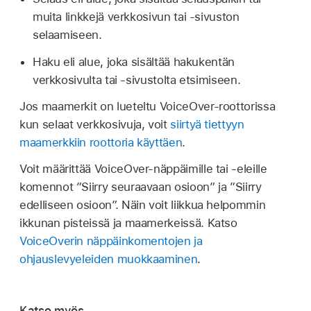
muita linkkejä verkkosivun tai -sivuston
selaamiseen.
Haku eli alue, joka sisältää hakukentän
verkkosivulta tai -sivustolta etsimiseen.
Jos maamerkit on lueteltu VoiceOver-roottorissa
kun selaat verkkosivuja, voit
siirtyä tiettyyn
maamerkkiin roottoria käyttäen
.
Voit määrittää VoiceOver-näppäimille tai -eleille
komennot ”Siirry seuraavaan osioon” ja ”Siirry
edelliseen osioon”. Näin voit liikkua helpommin
ikkunan pisteissä ja maamerkeissä. Katso
VoiceOverin näppäinkomentojen ja
ohjauslevyeleiden muokkaaminen
.
Katso myös