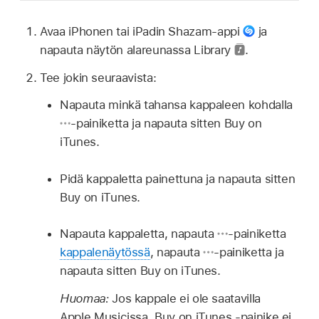
Avaa iPhonen tai iPadin Shazam-appi
ja
napauta näytön alareunassa Library
.
Tee jokin seuraavista:
Napauta minkä tahansa kappaleen kohdalla
-painiketta ja napauta sitten Buy on
iTunes.
Pidä kappaletta painettuna ja napauta sitten
Buy on iTunes.
Napauta kappaletta, napauta
-painiketta
kappalenäytössä
, napauta
-painiketta ja
napauta sitten Buy on iTunes.
Huomaa:
Jos kappale ei ole saatavilla
Apple Musicissa, Buy on iTunes -painike ei