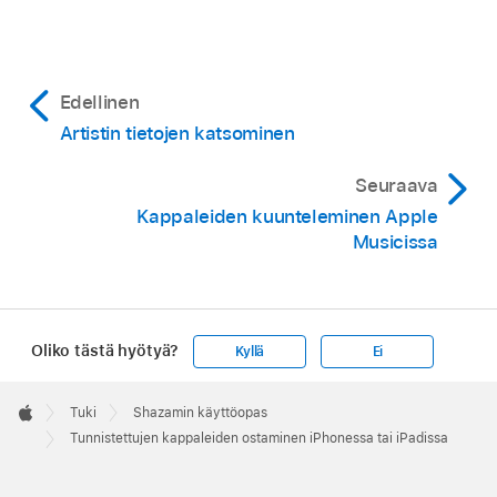
Edellinen
Artistin tietojen katsominen
Seuraava
Kappaleiden kuunteleminen Apple
Musicissa
Oliko tästä hyötyä?
Kyllä
Ei
Apple
Footer

Tuki
Shazamin käyttöopas
Apple
Tunnistettujen kappaleiden ostaminen iPhonessa tai iPadissa