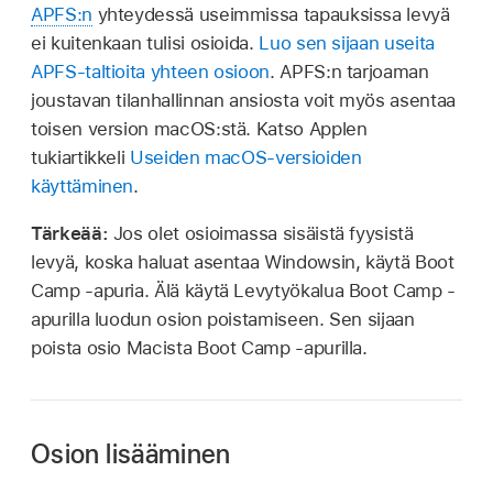
APFS:n
yhteydessä useimmissa tapauksissa levyä
ei kuitenkaan tulisi osioida.
Luo sen sijaan useita
APFS-taltioita yhteen osioon
. APFS:n tarjoaman
joustavan tilanhallinnan ansiosta voit myös asentaa
toisen version macOS:stä. Katso Applen
tukiartikkeli
Useiden macOS-versioiden
käyttäminen
.
Tärkeää:
Jos olet osioimassa sisäistä fyysistä
levyä, koska haluat asentaa Windowsin, käytä Boot
Camp -apuria. Älä käytä Levytyökalua Boot Camp -
apurilla luodun osion poistamiseen. Sen sijaan
poista osio Macista Boot Camp -apurilla.
Osion lisääminen