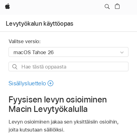
Apple
Levytyökalun käyttöopas
Valitse versio:
Hae
tästä
oppaasta
Sisällysluettelo
Fyysisen levyn osioiminen
Macin Levytyökalulla
Levyn osioiminen jakaa sen yksittäisiin osioihin,
joita kutsutaan säiliöiksi.