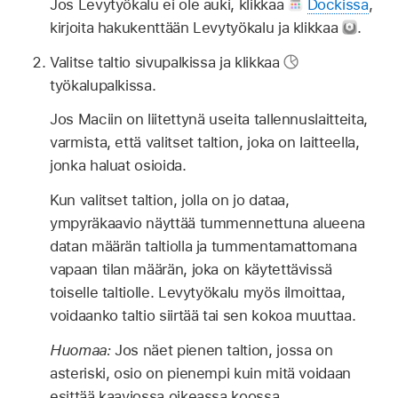
Jos Levytyökalu ei ole auki, klikkaa
Dockissa
,
kirjoita hakukenttään Levytyökalu ja klikkaa
.
Valitse taltio sivupalkissa ja klikkaa
työkalupalkissa.
Jos Maciin on liitettynä useita tallennuslaitteita,
varmista, että valitset taltion, joka on laitteella,
jonka haluat osioida.
Kun valitset taltion, jolla on jo dataa,
ympyräkaavio näyttää tummennettuna alueena
datan määrän taltiolla ja tummentamattomana
vapaan tilan määrän, joka on käytettävissä
toiselle taltiolle. Levytyökalu myös ilmoittaa,
voidaanko taltio siirtää tai sen kokoa muuttaa.
Huomaa:
Jos näet pienen taltion, jossa on
asteriski, osio on pienempi kuin mitä voidaan
esittää kaaviossa oikeassa koossa.