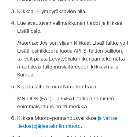
Klikkaa
ympyräkaavion alla.
Lue avautuvan valintaikkunan tiedot ja klikkaa
Lisää osio.
Huomaa:
Jos sen sijaan klikkaat Lisää taltio, voit
Lisää-painikkeella luoda APFS-taltion säiliöön,
tai voit palata Levytyökalu-ikkunaan tekemättä
muutoksia tallennuslaitteeseen klikkaamalla
Kumoa.
Kirjoita taltiolle nimi Nimi-kenttään.
MS-DOS (FAT)- ja ExFAT-taltioiden nimen
enimmäispituus on 11 merkkiä.
Klikkaa Muoto-ponnahdusvalikkoa
ja valitse
tiedostojärjestelmän muoto
.