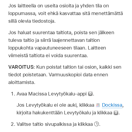
Jos laitteella on useita osioita ja yhden tila on
loppumassa, voit ehkä kasvattaa sitä menettämättä
sillä olevia tiedostoja.
Jos haluat suurentaa taltiota, poista sen jälkeen
tuleva taltio ja siirrä laajennettavan taltion
loppukohta vapautuneeseen tilaan. Laitteen
viimeistä taltiota ei voida suurentaa.
VAROITUS:
Kun poistat taltion tai osion, kaikki sen
tiedot poistetaan. Varmuuskopioi data ennen
aloittamista.
Avaa Macissa Levytyökalu-appi
.
Jos Levytyökalu ei ole auki, klikkaa
Dockissa
,
kirjoita hakukenttään Levytyökalu ja klikkaa
.
Valitse taltio sivupalkissa ja klikkaa
.