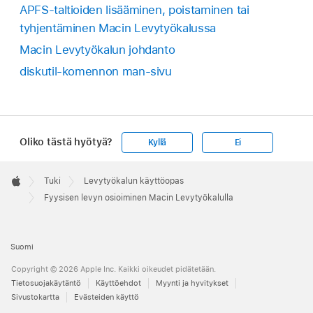
APFS-taltioiden lisääminen, poistaminen tai
tyhjentäminen Macin Levytyökalussa
Macin Levytyökalun johdanto
diskutil-komennon man-sivu
Oliko tästä hyötyä?
Kyllä
Ei
Apple
Footer

Tuki
Levytyökalun käyttöopas
Apple
Fyysisen levyn osioiminen Macin Levytyökalulla
Suomi
Copyright © 2026 Apple Inc. Kaikki oikeudet pidätetään.
Tietosuojakäytäntö
Käyttöehdot
Myynti ja hyvitykset
Sivustokartta
Evästeiden käyttö